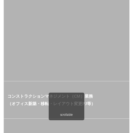
コンストラクションマネジメント（CM）業務
（オフィス新築・移転・レイアウト変更
等）
PJ
scrollable